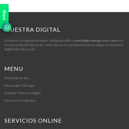
Share
MUESTRA DIGITAL
Envienos su logo en la mejor calidad posible a
ventas@creatupromo.com
con
una descripción básica de como desea sus productos para trabajar su muestra
digital libre de costo...
MENU
Estimado Gratis
Descargar Catalogo
Solicitar Muestra Digital
Nuestros Productos
SERVICIOS ONLINE